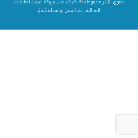
حقوق النشر محفوظة © 2023 لدى شركة شيماء لصناعات
الغدائية , تم العمل بواسطة سٌموْ